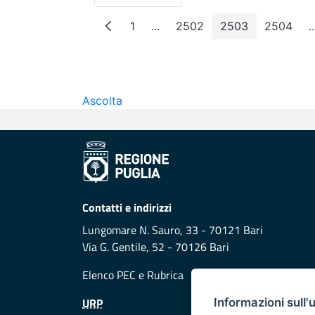
1
...
2502
2503
2504
..
Pagina
Pagine intermedie
Pagina
Pagina
Pagin
Ascolta
Contatti e indirizzi
Lungomare N. Sauro, 33 - 70121 Bari
Via G. Gentile, 52 - 70126 Bari
Elenco PEC
e
Rubrica
URP
Informazioni sull'