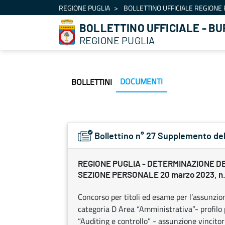
Navigazione
REGIONE PUGLIA
BOLLETTINO UFFICIALE REGIONE 
Salta al contenuto
BOLLETTINO UFFICIALE - BU
REGIONE PUGLIA
DOCUMENTI
BOLLETTINI
Bollettino n° 27 Supplemento d
REGIONE PUGLIA - DETERMINAZIONE D
SEZIONE PERSONALE 20 marzo 2023, n.
Concorso per titoli ed esame per l’assunzio
categoria D Area “Amministrativa”- profilo
“Auditing e controllo” - assunzione vincitor