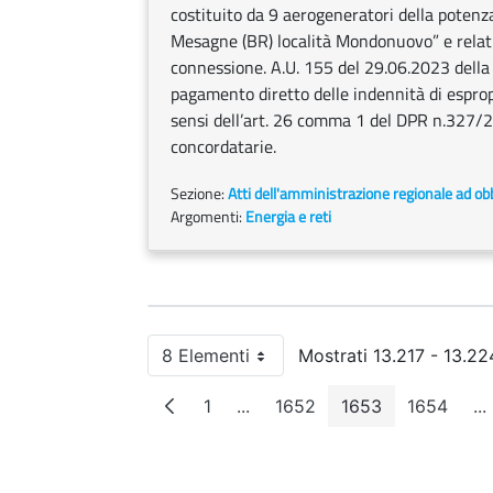
costituito da 9 aerogeneratori della poten
Mesagne (BR) località Mondonuovo” e relativ
connessione. A.U. 155 del 29.06.2023 della
pagamento diretto delle indennità di espro
sensi dell’art. 26 comma 1 del DPR n.327/20
concordatarie.
Sezione:
Atti dell'amministrazione regionale ad obb
Argomenti:
Energia e reti
8 Elementi
Mostrati 13.217 - 13.224
Per pagina
1
...
1652
1653
1654
...
Pagina
Pagine intermedie
Pagina
Pagina
Pagina
P