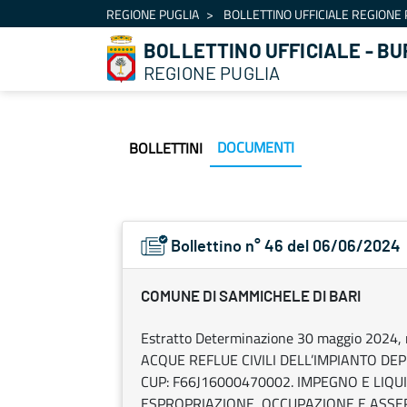
Navigazione
REGIONE PUGLIA
BOLLETTINO UFFICIALE REGIONE 
Salta al contenuto
BOLLETTINO UFFICIALE - BU
REGIONE PUGLIA
DOCUMENTI
BOLLETTINI
Bollettino n° 46 del 06/06/2024
COMUNE DI SAMMICHELE DI BARI
Estratto Determinazione 30 maggio 2024,
ACQUE REFLUE CIVILI DELL’IMPIANTO DEP
CUP: F66J16000470002. IMPEGNO E LIQUI
ESPROPRIAZIONE, OCCUPAZIONE E ASSER