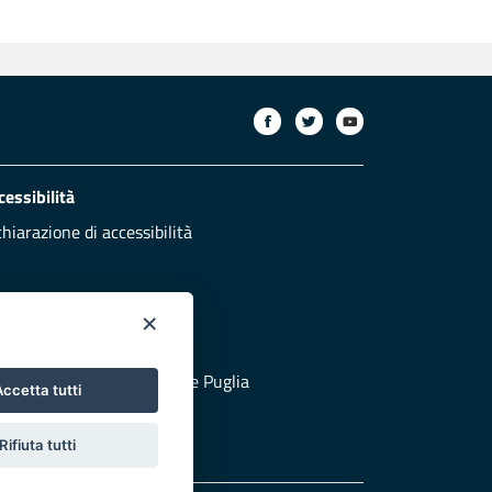
cessibilità
chiarazione di accessibilità
×
otezione civile
 al sito di Protezione Civile Puglia
ccetta tutti
Rifiuta tutti