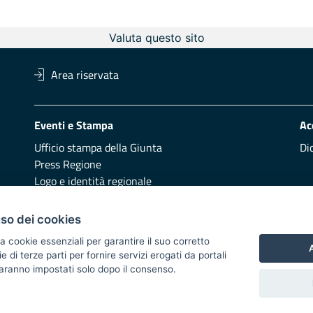
Valuta questo sito
Area riservata
Eventi e Stampa
Ac
Ufficio stampa della Giunta
Di
Press Regione
Logo e identità regionale
Redazione
Pr
uso dei cookies
Presentazione
Vai
a cookie essenziali per garantire il suo corretto
A
di terze parti per fornire servizi erogati da portali
Responsabili di pubblicazione
 saranno impostati solo dopo il consenso.
 2014/2020 - Asse XI