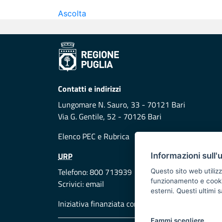
Ascolta
Contatti e indirizzi
Lungomare N. Sauro, 33 - 70121 Bari
Via G. Gentile, 52 - 70126 Bari
Elenco PEC
e
Rubrica
URP
Informazioni sull'
Telefono: 800 713939
Questo sito web utilizz
funzionamento e cookie 
Scrivici:
email
esterni. Questi ultimi
Iniziativa finanziata con risorse del POR Puglia
Fammi scegliere