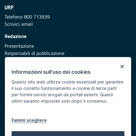
URP
Telefono: 800 713939
Scrivici:
email
Redazione
Presentazione
Responsabili di pubblicazione
×
Protezione civile
Informazioni sull'uso dei cookies
Vai al sito di Protezione Civile Puglia
Questo sito web utilizza cookie essenziali per garantire
Iniziativa finanziata con risorse del POR Puglia 2014/2020 -
il suo corretto funzionamento e cookie di terze parti
Asse XI
per fornire servizi erogati da portali esterni. Questi
ultimi saranno impostati solo dopo il consenso.
Note legali
Cookie e privacy
Fammi scegliere
Atti di notifica
Feed RSS