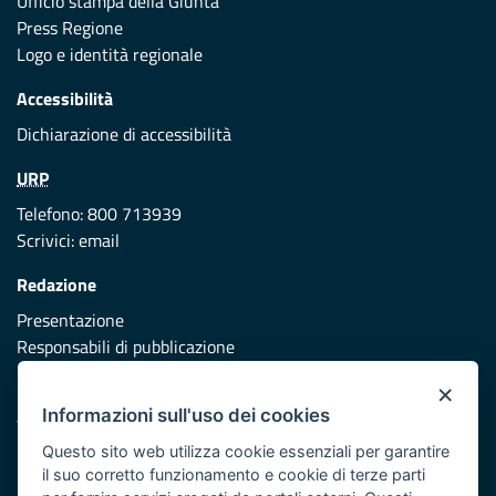
Ufficio stampa della Giunta
Press Regione
Logo e identità regionale
Accessibilità
Dichiarazione di accessibilità
URP
Telefono: 800 713939
Scrivici:
email
Redazione
Presentazione
Responsabili di pubblicazione
×
Protezione civile
Informazioni sull'uso dei cookies
Vai al sito di Protezione Civile Puglia
Questo sito web utilizza cookie essenziali per garantire
Iniziativa finanziata con risorse del POR Puglia 2014/2020 -
il suo corretto funzionamento e cookie di terze parti