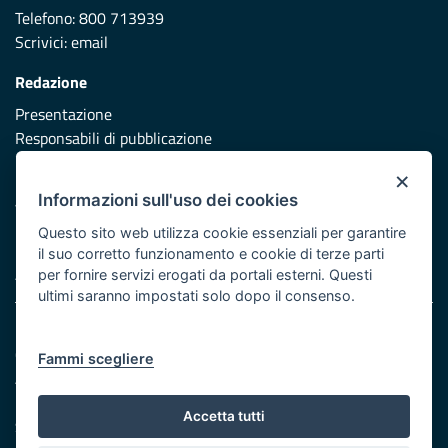
Telefono: 800 713939
Scrivici:
email
Redazione
Presentazione
Responsabili di pubblicazione
×
Protezione civile
Informazioni sull'uso dei cookies
Vai al sito di Protezione Civile Puglia
Questo sito web utilizza cookie essenziali per garantire
Iniziativa finanziata con risorse del POR Puglia 2014/2020 -
il suo corretto funzionamento e cookie di terze parti
Asse XI
per fornire servizi erogati da portali esterni. Questi
ultimi saranno impostati solo dopo il consenso.
Note legali
Cookie e privacy
Fammi scegliere
Atti di notifica
Feed RSS
Accetta tutti
Servizi Intranet