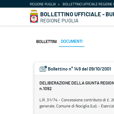
Navigazione
REGIONE PUGLIA
BOLLETTINO UFFICIALE REGIONE 
Salta al contenuto
BOLLETTINO UFFICIALE - BU
REGIONE PUGLIA
DOCUMENTI
BOLLETTINI
Bollettino n° 149 del 09/10/2001
DELIBERAZIONE DELLA GIUNTA REGIONAL
n.1092
L.R. 31/74 - Concessione contributo di £. 
generale. Comune di Nociglia (Le). - Eserci