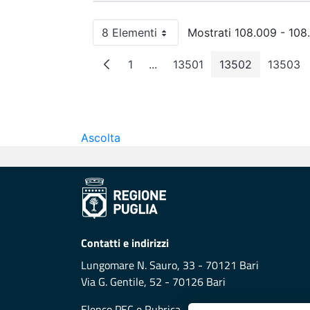
8 Elementi
Mostrati 108.009 - 108.
Per pagina
1
...
13501
13502
13503
Pagina
Pagine intermedie
Pagina
Pagina
Pagi
Ascolta
Contatti e indirizzi
Lungomare N. Sauro, 33 - 70121 Bari
Via G. Gentile, 52 - 70126 Bari
Elenco PEC
e
Rubrica