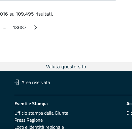
016 su 109.495 risultati.
...
13687
na
Pagine intermedie
Pagina
Valuta questo sito
Area riservata
Eventi e Stampa
Ac
Ufficio stampa della Giunta
Di
Press Regione
Logo e identità regionale