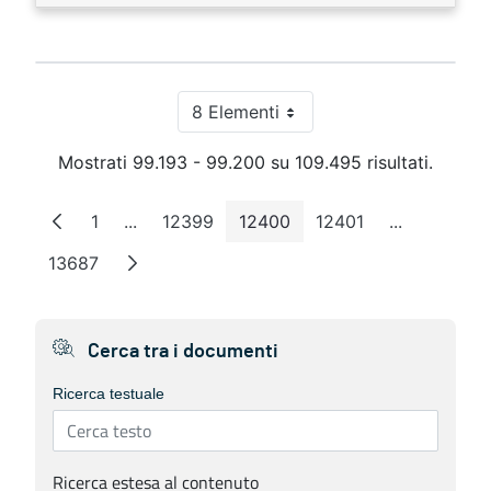
8 Elementi
Per pagina
Mostrati 99.193 - 99.200 su 109.495 risultati.
1
...
12399
12400
12401
...
Pagina
Pagine intermedie
Pagina
Pagina
Pagina
Pagine inte
13687
Pagina
Cerca tra i documenti
Ricerca testuale
Ricerca estesa al contenuto