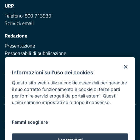
URP
Telefono: 800 713939
Scrivici:
email
Redazione
Presentazione
Responsabili di pubblicazione
×
Protezione civile
Informazioni sull'uso dei cookies
Vai al sito di Protezione Civile Puglia
Questo sito web utilizza cookie essenziali per garantire
Iniziativa finanziata con risorse del POR Puglia 2014/2020 -
il suo corretto funzionamento e cookie di terze parti
Asse XI
per fornire servizi erogati da portali esterni. Questi
ultimi saranno impostati solo dopo il consenso.
Note legali
Cookie e privacy
Fammi scegliere
Atti di notifica
Feed RSS