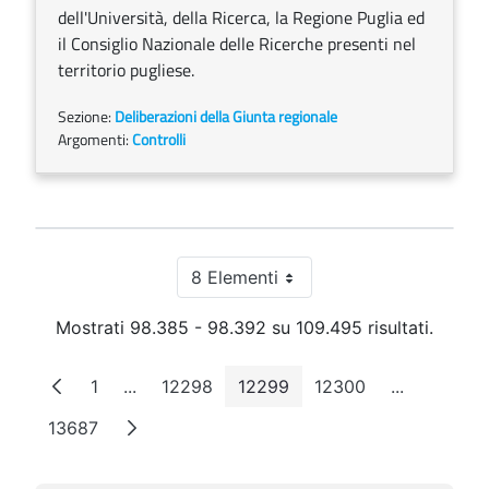
dell'Università, della Ricerca, la Regione Puglia ed
il Consiglio Nazionale delle Ricerche presenti nel
territorio pugliese.
Sezione:
Deliberazioni della Giunta regionale
Argomenti:
Controlli
8 Elementi
Per pagina
Mostrati 98.385 - 98.392 su 109.495 risultati.
1
...
12298
12299
12300
...
Pagina
Pagine intermedie
Pagina
Pagina
Pagina
Pagine int
13687
Pagina