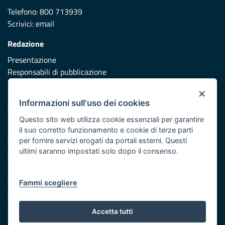
Telefono: 800 713939
Scrivici:
email
Redazione
Presentazione
Responsabili di pubblicazione
×
Protezione civile
Informazioni sull'uso dei cookies
Vai al sito di Protezione Civile Puglia
Questo sito web utilizza cookie essenziali per garantire
Iniziativa finanziata con risorse del POR Puglia 2014/2020 -
il suo corretto funzionamento e cookie di terze parti
Asse XI
per fornire servizi erogati da portali esterni. Questi
ultimi saranno impostati solo dopo il consenso.
Note legali
Cookie e privacy
Fammi scegliere
Atti di notifica
Feed RSS
Accetta tutti
Servizi Intranet