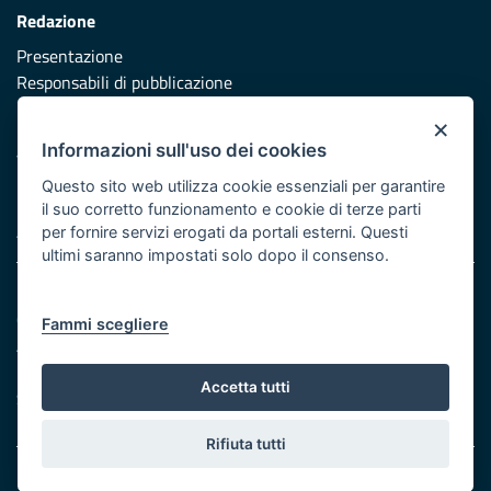
Redazione
Presentazione
Responsabili di pubblicazione
×
Protezione civile
Informazioni sull'uso dei cookies
Vai al sito di Protezione Civile Puglia
Questo sito web utilizza cookie essenziali per garantire
Iniziativa finanziata con risorse del POR Puglia 2014/2020 -
il suo corretto funzionamento e cookie di terze parti
Asse XI
per fornire servizi erogati da portali esterni. Questi
ultimi saranno impostati solo dopo il consenso.
Note legali
Cookie e privacy
Fammi scegliere
Atti di notifica
Feed RSS
Accetta tutti
Servizi Intranet
Rifiuta tutti
© Regione Puglia