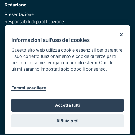
Redazione
Presentazione
Responsabili di pubblicazione
×
Protezione civile
Informazioni sull'uso dei cookies
Vai al sito di Protezione Civile Puglia
Questo sito web utilizza cookie essenziali per garantire
Iniziativa finanziata con risorse del POR Puglia 2014/2020 -
il suo corretto funzionamento e cookie di terze parti
Asse XI
per fornire servizi erogati da portali esterni. Questi
ultimi saranno impostati solo dopo il consenso.
Note legali
Cookie e privacy
Fammi scegliere
Atti di notifica
Feed RSS
Accetta tutti
Servizi Intranet
Rifiuta tutti
© Regione Puglia