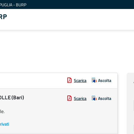
PUGLIA - BURP
RP
Scarica
Ascolta
LLE (Bari)
Scarica
Ascolta
le.
rivati