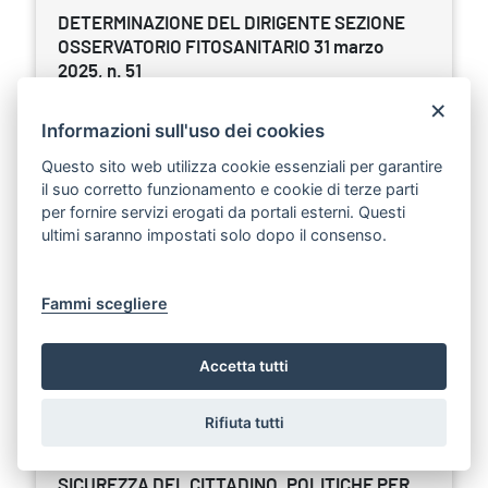
DETERMINAZIONE DEL DIRIGENTE SEZIONE
OSSERVATORIO FITOSANITARIO 31 marzo
2025, n. 51
Scarica
Ascolta
×
Informazioni sull'uso dei cookies
Reg. (UE) 2020/1201 - D.lgs. 19 del 02/02/2021
Questo sito web utilizza cookie essenziali per garantire
– D.G.R. N. 1593/2024. Prescrizione di misure di
il suo corretto funzionamento e cookie di terze parti
eradicazione di n. 11 piante infette, ai sensi
per fornire servizi erogati da portali esterni. Questi
dell’art. 7 del Reg. (UE) 2020/1201, site in agro di
ultimi saranno impostati solo dopo il consenso.
Altamura (BA) - Area delimitata per “Xylella
fastidiosa sottospecie -multiplex ST26-
Santeramo in Colle”.
Fammi scegliere
Sezione:
Determinazioni dirigenziali aventi contenuto di
Accetta tutti
interesse generale
Argomenti:
Agricoltura e sviluppo rurale
Rifiuta tutti
DETERMINAZIONE DEL DIRIGENTE SEZIONE
SICUREZZA DEL CITTADINO, POLITICHE PER