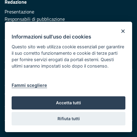
Redazione
Presentazione
Responsabili di pubblicazione
×
Protezione civile
Informazioni sull'uso dei cookies
Vai al sito di Protezione Civile Puglia
Questo sito web utilizza cookie essenziali per garantire
Iniziativa finanziata con risorse del POR Puglia 2014/2020 -
il suo corretto funzionamento e cookie di terze parti
per fornire servizi erogati da portali esterni. Questi
Asse XI
ultimi saranno impostati solo dopo il consenso.
Note legali
Cookie e privacy
Fammi scegliere
Atti di notifica
Feed RSS
Accetta tutti
Servizi Intranet
Rifiuta tutti
© Regione Puglia