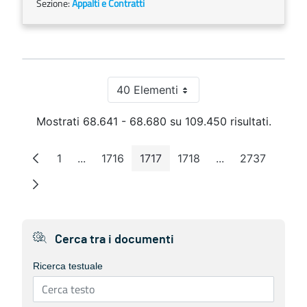
Sezione:
Appalti e Contratti
40 Elementi
Per pagina
Mostrati 68.641 - 68.680 su 109.450 risultati.
1
...
1716
1717
1718
...
2737
Pagina
Pagine intermedie
Pagina
Pagina
Pagina
Pagine intermedi
Pagina
Cerca tra i documenti
Ricerca testuale