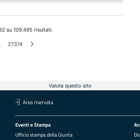
2 su 109.495 risultati.
.
27374
a
Pagine intermedie
Pagina
Valuta questo sito
Area riservata
Eventi e Stampa
Ac
Ufficio stampa della Giunta
Di