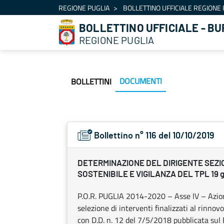
Navigazione
REGIONE PUGLIA
BOLLETTINO UFFICIALE REGIONE 
Salta al contenuto
BOLLETTINO UFFICIALE - BU
REGIONE PUGLIA
DOCUMENTI
BOLLETTINI
Bollettino n° 116 del 10/10/2019
DETERMINAZIONE DEL DIRIGENTE SEZIO
SOSTENIBILE E VIGILANZA DEL TPL 19 gi
P.O.R. PUGLIA 2014-2020 – Asse IV – Azion
selezione di interventi finalizzati al rinno
con D.D. n. 12 del 7/5/2018 pubblicata su