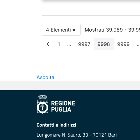
4 Elementi
Mostrati 39.989 - 39.99
Per pagina
1
...
9997
9998
9999
..
Pagina
Pagine intermedie
Pagina
Pagina
Pagin
Ascolta
Contatti e indirizzi
Lungomare N. Sauro, 33 - 70121 Bari