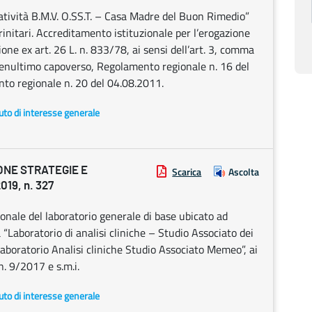
Natività B.M.V. O.SS.T. – Casa Madre del Buon Rimedio”
Trinitari. Accreditamento istituzionale per l’erogazione
zione ex art. 26 L. n. 833/78, ai sensi dell’art. 3, comma
, penultimo capoverso, Regolamento regionale n. 16 del
o regionale n. 20 del 04.08.2011.
uto di interesse generale
ONE STRATEGIE E
Scarica
Ascolta
19, n. 327
nale del laboratorio generale di base ubicato ad
 “Laboratorio di analisi cliniche – Studio Associato dei
boratorio Analisi cliniche Studio Associato Memeo”, ai
 n. 9/2017 e s.m.i.
uto di interesse generale