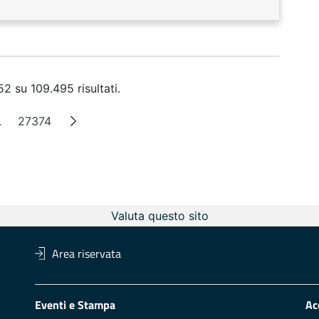
2 su 109.495 risultati.
.
27374
a
Pagine intermedie
Pagina
Valuta questo sito
Area riservata
Eventi e Stampa
Ac