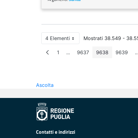
4 Elementi
Mostrati 38.549 - 38.55
Per pagina
1
...
9637
9638
9639
..
Pagina
Pagine intermedie
Pagina
Pagina
Pagin
Ascolta
Contatti e indirizzi