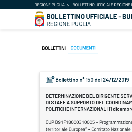
Navigazione
REGIONE PUGLIA
BOLLETTINO UFFICIALE REGIONE 
Salta al contenuto
BOLLETTINO UFFICIALE - BU
REGIONE PUGLIA
DOCUMENTI
BOLLETTINI
Bollettino n° 150 del 24/12/2019
DETERMINAZIONE DEL DIRIGENTE SER
DI STAFF A SUPPORTO DEL COORDINA
POLITICHE INTERNAZIONALI 11 dicembre
CUP B91F18000310005 - Programmazione C
territoriale Europea” - Comitato Naziona