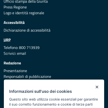
Ufficio stampa della Giunta
Press Regione
Logo e identità regionale
Accessibilità
Dichiarazione di accessibilità
URP
Telefono: 800 713939
Scrivici:
email
Redazione
Presentazione
Responsabili di pubblicazione
×
Protezione civile
Informazioni sull'uso dei cookies
Vai al sito di Protezione Civile Puglia
Questo sito web utilizza cookie essenziali per garantire
Iniziativa finanziata con risorse del POR Puglia 2014/2020 -
il suo corretto funzionamento e cookie di terze parti