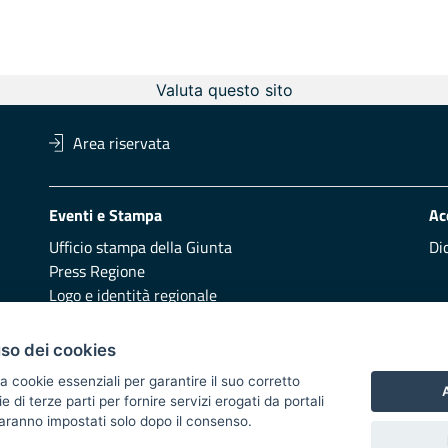
Valuta questo sito
Area riservata
Eventi e Stampa
Ac
Ufficio stampa della Giunta
Di
Press Regione
Logo e identità regionale
Redazione
Pr
uso dei cookies
Presentazione
Vai
a cookie essenziali per garantire il suo corretto
A
di terze parti per fornire servizi erogati da portali
Responsabili di pubblicazione
 saranno impostati solo dopo il consenso.
 2014/2020 - Asse XI