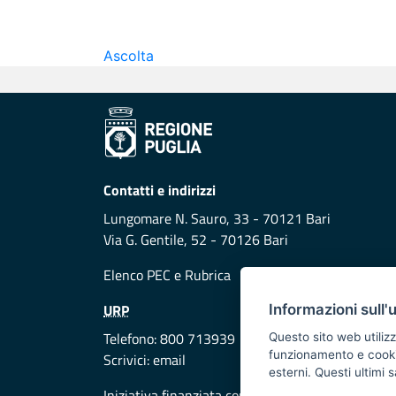
Ascolta
Contatti e indirizzi
Lungomare N. Sauro, 33 - 70121 Bari
Via G. Gentile, 52 - 70126 Bari
Elenco PEC
e
Rubrica
URP
Informazioni sull'
Telefono: 800 713939
Questo sito web utilizz
funzionamento e cookie 
Scrivici:
email
esterni. Questi ultimi
Iniziativa finanziata con risorse del POR Puglia