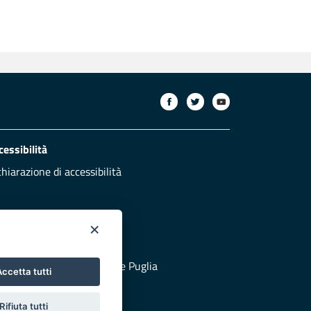
cessibilità
chiarazione di accessibilità
×
otezione civile
 al sito di Protezione Civile Puglia
ccetta tutti
Rifiuta tutti