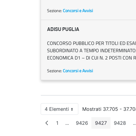
Sezione:
Concorsi e Avvisi
ADISU PUGLIA
CONCORSO PUBBLICO PER TITOLI ED ESA
SUBORDINATO A TEMPO INDETERMINATO, D
ECONOMICA D1 – DI CUI N. 2 POSTI CON 
Sezione:
Concorsi e Avvisi
4 Elementi
Mostrati 37.705 - 37.708
Per pagina
1
...
9426
9427
9428
..
Pagina
Pagine intermedie
Pagina
Pagina
Pagin