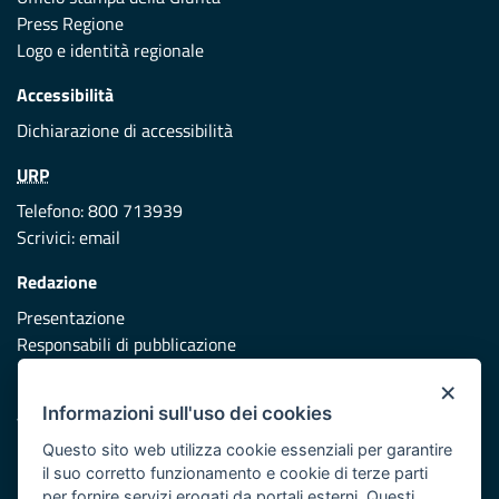
Press Regione
Logo e identità regionale
Accessibilità
Dichiarazione di accessibilità
URP
Telefono: 800 713939
Scrivici:
email
Redazione
Presentazione
Responsabili di pubblicazione
×
Protezione civile
Informazioni sull'uso dei cookies
Vai al sito di Protezione Civile Puglia
Questo sito web utilizza cookie essenziali per garantire
Iniziativa finanziata con risorse del POR Puglia 2014/2020 -
il suo corretto funzionamento e cookie di terze parti
Asse XI
per fornire servizi erogati da portali esterni. Questi