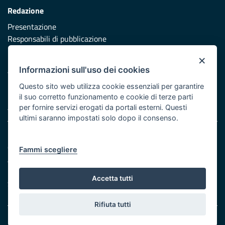
Redazione
Presentazione
Responsabili di pubblicazione
×
Protezione civile
Informazioni sull'uso dei cookies
Vai al sito di Protezione Civile Puglia
Questo sito web utilizza cookie essenziali per garantire
Iniziativa finanziata con risorse del POR Puglia 2014/2020 -
il suo corretto funzionamento e cookie di terze parti
Asse XI
per fornire servizi erogati da portali esterni. Questi
ultimi saranno impostati solo dopo il consenso.
Note legali
Cookie e privacy
Fammi scegliere
Atti di notifica
Feed RSS
Accetta tutti
Servizi Intranet
Rifiuta tutti
© Regione Puglia