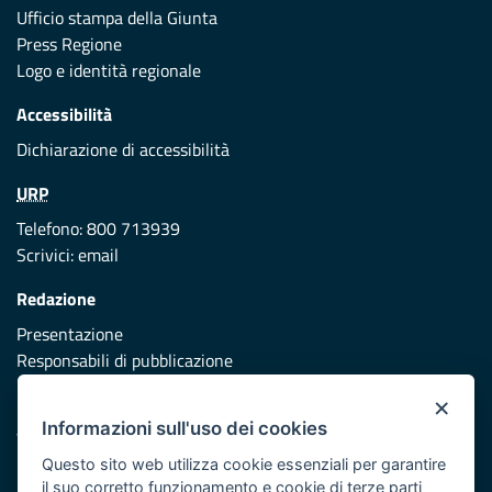
Ufficio stampa della Giunta
Press Regione
Logo e identità regionale
Accessibilità
Dichiarazione di accessibilità
URP
Telefono: 800 713939
Scrivici:
email
Redazione
Presentazione
Responsabili di pubblicazione
×
Protezione civile
Informazioni sull'uso dei cookies
Vai al sito di Protezione Civile Puglia
Questo sito web utilizza cookie essenziali per garantire
Iniziativa finanziata con risorse del POR Puglia 2014/2020 -
il suo corretto funzionamento e cookie di terze parti