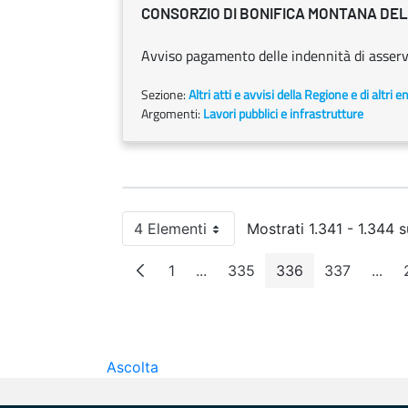
CONSORZIO DI BONIFICA MONTANA DE
Avviso pagamento delle indennità di asse
Sezione:
Altri atti e avvisi della Regione e di altri 
Argomenti:
Lavori pubblici e infrastrutture
4 Elementi
Mostrati 1.341 - 1.344 s
Per pagina
1
...
335
336
337
...
Pagina
Pagine intermedie
Pagina
Pagina
Pagina
Pagi
Ascolta