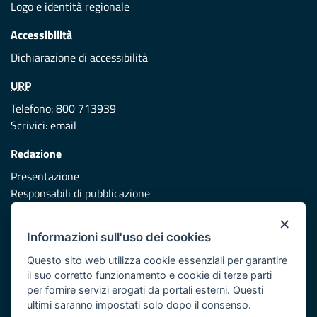
Logo e identità regionale
Accessibilità
Dichiarazione di accessibilità
URP
Telefono: 800 713939
Scrivici:
email
Redazione
Presentazione
Responsabili di pubblicazione
×
Protezione civile
Informazioni sull'uso dei cookies
Vai al sito di Protezione Civile Puglia
Questo sito web utilizza cookie essenziali per garantire
Iniziativa finanziata con risorse del POR Puglia 2014/2020 -
il suo corretto funzionamento e cookie di terze parti
Asse XI
per fornire servizi erogati da portali esterni. Questi
ultimi saranno impostati solo dopo il consenso.