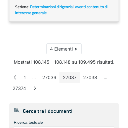
Sezione:
Determinazioni dirigenziali aventi contenuto di
interesse generale
4 Elementi
Per pagina
Mostrati 108.145 - 108.148 su 109.495 risultati.
1
...
27036
27037
27038
...
Pagina
Pagine intermedie
Pagina
Pagina
Pagina
Pagine int
27374
Pagina
Cerca tra i documenti
Ricerca testuale