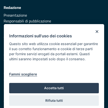
Redazione
Presentazione
Responsabili di pubblicazione
×
Protezione civile
Informazioni sull'uso dei cookies
Vai al sito di Protezione Civile Puglia
Questo sito web utilizza cookie essenziali per garantire
Iniziativa finanziata con risorse del POR Puglia 2014/2020 -
il suo corretto funzionamento e cookie di terze parti
Asse XI
per fornire servizi erogati da portali esterni. Questi
ultimi saranno impostati solo dopo il consenso.
Note legali
Cookie e privacy
Fammi scegliere
Atti di notifica
Feed RSS
Accetta tutti
Servizi Intranet
Rifiuta tutti