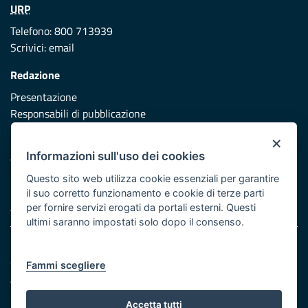
URP
Telefono: 800 713939
Scrivici:
email
Redazione
Presentazione
Responsabili di pubblicazione
×
Protezione civile
Informazioni sull'uso dei cookies
Vai al sito di Protezione Civile Puglia
Questo sito web utilizza cookie essenziali per garantire
Iniziativa finanziata con risorse del POR Puglia 2014/2020 -
il suo corretto funzionamento e cookie di terze parti
Asse XI
per fornire servizi erogati da portali esterni. Questi
ultimi saranno impostati solo dopo il consenso.
Note legali
Cookie e privacy
Fammi scegliere
Atti di notifica
Feed RSS
Accetta tutti