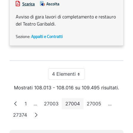
Scarica
Ascolta
Avviso di gara lavori di completamento e restauro
del Teatro Garibaldi.
Sezione:
Appalti e Contratti
4 Elementi
Per pagina
Mostrati 108.013 - 108.016 su 109.495 risultati.
1
...
27003
27004
27005
...
Pagina
Pagine intermedie
Pagina
Pagina
Pagina
Pagine int
27374
Pagina