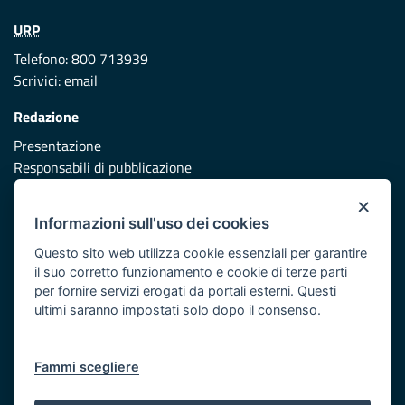
URP
Telefono: 800 713939
Scrivici:
email
Redazione
Presentazione
Responsabili di pubblicazione
×
Protezione civile
Informazioni sull'uso dei cookies
Vai al sito di Protezione Civile Puglia
Questo sito web utilizza cookie essenziali per garantire
Iniziativa finanziata con risorse del POR Puglia 2014/2020 -
il suo corretto funzionamento e cookie di terze parti
Asse XI
per fornire servizi erogati da portali esterni. Questi
ultimi saranno impostati solo dopo il consenso.
Note legali
Cookie e privacy
Fammi scegliere
Atti di notifica