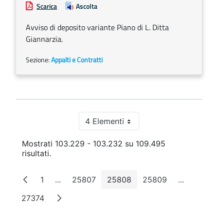
Scarica
Ascolta
Avviso di deposito variante Piano di L. Ditta
Giannarzia.
Sezione:
Appalti e Contratti
4 Elementi
Per pagina
Mostrati 103.229 - 103.232 su 109.495
risultati.
1
...
25807
25808
25809
...
Pagina
Pagine intermedie
Pagina
Pagina
Pagina
Pagine in
27374
Pagina