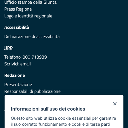
Ufficio stampa della Giunta
Press Regione
Logo e identità regionale
Accessibilità
Dichiarazione di accessibilità
URP
Telefono: 800 713939
Scrivici:
email
Redazione
Presentazione
Responsabili di pubblicazione
×
Protezione civile
Informazioni sull'uso dei cookies
Vai al sito di Protezione Civile Puglia
Questo sito web utilizza cookie essenziali per garantire
Iniziativa finanziata con risorse del POR Puglia 2014/2020 -
il suo corretto funzionamento e cookie di terze parti