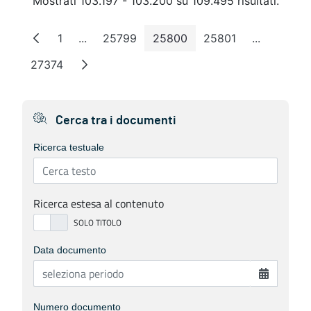
Mostrati 103.197 - 103.200 su 109.495 risultati.
1
...
25799
25800
25801
...
Pagina
Pagine intermedie
Pagina
Pagina
Pagina
Pagine int
27374
Pagina
Cerca tra i documenti
Ricerca testuale
Ricerca estesa al contenuto
Data documento
Numero documento