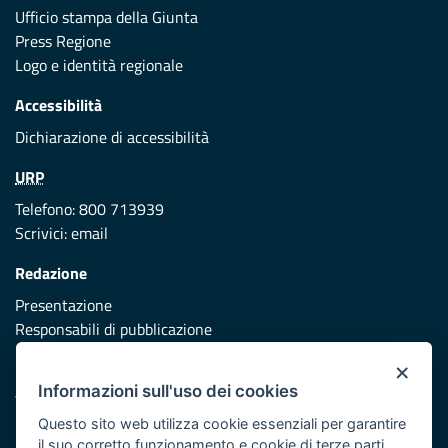
Ufficio stampa della Giunta
Press Regione
Logo e identità regionale
Accessibilità
Dichiarazione di accessibilità
URP
Telefono: 800 713939
Scrivici:
email
Redazione
Presentazione
Responsabili di pubblicazione
×
Protezione civile
Informazioni sull'uso dei cookies
Vai al sito di Protezione Civile Puglia
Questo sito web utilizza cookie essenziali per garantire
Iniziativa finanziata con risorse del POR Puglia 2014/2020 -
il suo corretto funzionamento e cookie di terze parti