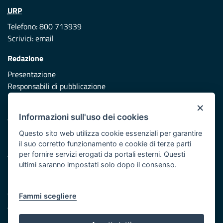
URP
Telefono: 800 713939
Scrivici:
email
Redazione
Presentazione
Responsabili di pubblicazione
×
Protezione civile
Informazioni sull'uso dei cookies
Vai al sito di Protezione Civile Puglia
Questo sito web utilizza cookie essenziali per garantire
Iniziativa finanziata con risorse del POR Puglia 2014/2020 -
il suo corretto funzionamento e cookie di terze parti
Asse XI
per fornire servizi erogati da portali esterni. Questi
ultimi saranno impostati solo dopo il consenso.
Note legali
Cookie e privacy
Fammi scegliere
Atti di notifica
Feed RSS