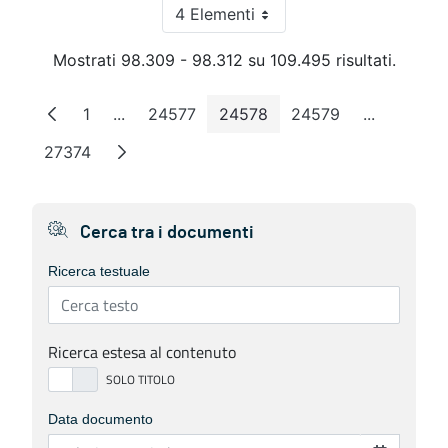
4 Elementi
Per pagina
Mostrati 98.309 - 98.312 su 109.495 risultati.
1
...
24577
24578
24579
...
Pagina
Pagine intermedie
Pagina
Pagina
Pagina
Pagine int
27374
Pagina
Cerca tra i documenti
Ricerca testuale
Ricerca estesa al contenuto
Data documento