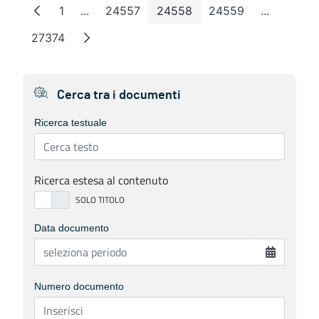
1
...
24557
24558
24559
...
Pagina
Pagine intermedie
Pagina
Pagina
Pagina
Pagine in
27374
Pagina
Cerca tra i documenti
Ricerca testuale
Ricerca estesa al contenuto
Data documento
Numero documento