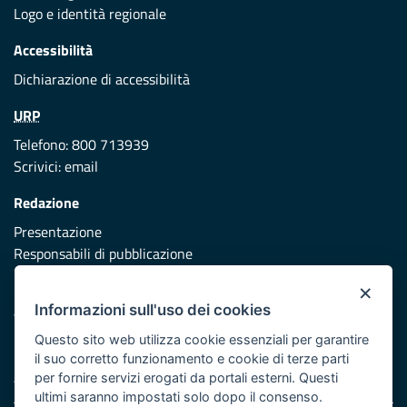
Logo e identità regionale
Accessibilità
Dichiarazione di accessibilità
URP
Telefono: 800 713939
Scrivici:
email
Redazione
Presentazione
Responsabili di pubblicazione
×
Protezione civile
Informazioni sull'uso dei cookies
Vai al sito di Protezione Civile Puglia
Questo sito web utilizza cookie essenziali per garantire
Iniziativa finanziata con risorse del POR Puglia 2014/2020 -
il suo corretto funzionamento e cookie di terze parti
Asse XI
per fornire servizi erogati da portali esterni. Questi
ultimi saranno impostati solo dopo il consenso.