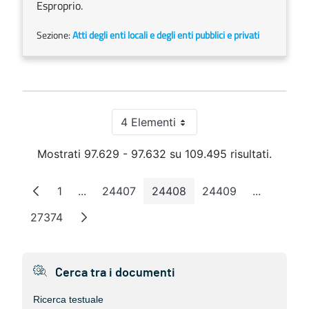
Esproprio.
Sezione:
Atti degli enti locali e degli enti pubblici e privati
4 Elementi
Per pagina
Mostrati 97.629 - 97.632 su 109.495 risultati.
1
...
24407
24408
24409
...
Pagina
Pagine intermedie
Pagina
Pagina
Pagina
Pagine in
27374
Pagina
Cerca tra i documenti
Ricerca testuale