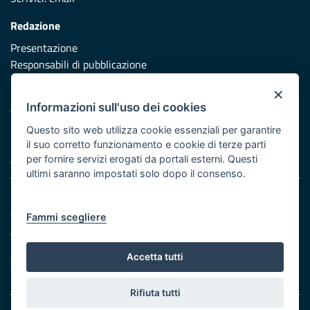
Redazione
Presentazione
Responsabili di pubblicazione
×
Protezione civile
Informazioni sull'uso dei cookies
Vai al sito di Protezione Civile Puglia
Questo sito web utilizza cookie essenziali per garantire
Iniziativa finanziata con risorse del POR Puglia 2014/2020 -
il suo corretto funzionamento e cookie di terze parti
Asse XI
per fornire servizi erogati da portali esterni. Questi
ultimi saranno impostati solo dopo il consenso.
Note legali
Cookie e privacy
Fammi scegliere
Atti di notifica
Feed RSS
Accetta tutti
Servizi Intranet
Rifiuta tutti