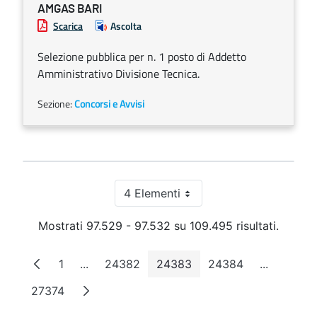
AMGAS BARI
Scarica
Ascolta
Selezione pubblica per n. 1 posto di Addetto
Amministrativo Divisione Tecnica.
Sezione:
Concorsi e Avvisi
4 Elementi
Per pagina
Mostrati 97.529 - 97.532 su 109.495 risultati.
1
...
24382
24383
24384
...
Pagina
Pagine intermedie
Pagina
Pagina
Pagina
Pagine in
27374
Pagina