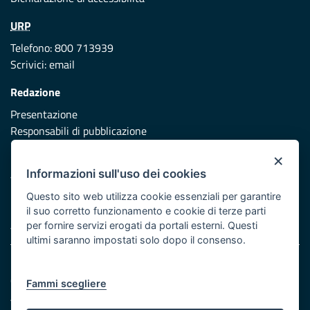
URP
Telefono: 800 713939
Scrivici:
email
Redazione
Presentazione
Responsabili di pubblicazione
×
Protezione civile
Informazioni sull'uso dei cookies
Vai al sito di Protezione Civile Puglia
Questo sito web utilizza cookie essenziali per garantire
Iniziativa finanziata con risorse del POR Puglia 2014/2020 -
il suo corretto funzionamento e cookie di terze parti
Asse XI
per fornire servizi erogati da portali esterni. Questi
ultimi saranno impostati solo dopo il consenso.
Note legali
Cookie e privacy
Fammi scegliere
Atti di notifica