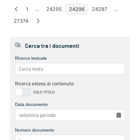
1
...
24295
24296
24297
...
Pagina
Pagine intermedie
Pagina
Pagina
Pagina
Pagine in
27374
Pagina
Cerca tra i documenti
Ricerca testuale
Ricerca estesa al contenuto
Data documento
Numero documento