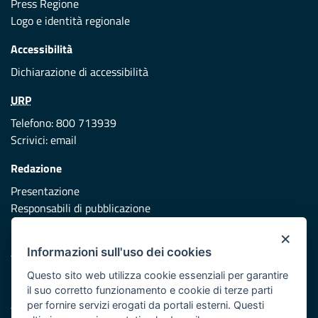
Press Regione
Logo e identità regionale
Accessibilità
Dichiarazione di accessibilità
URP
Telefono: 800 713939
Scrivici:
email
Redazione
Presentazione
Responsabili di pubblicazione
×
Protezione civile
Informazioni sull'uso dei cookies
Vai al sito di Protezione Civile Puglia
Questo sito web utilizza cookie essenziali per garantire
Iniziativa finanziata con risorse del POR Puglia 2014/2020 -
il suo corretto funzionamento e cookie di terze parti
Asse XI
per fornire servizi erogati da portali esterni. Questi