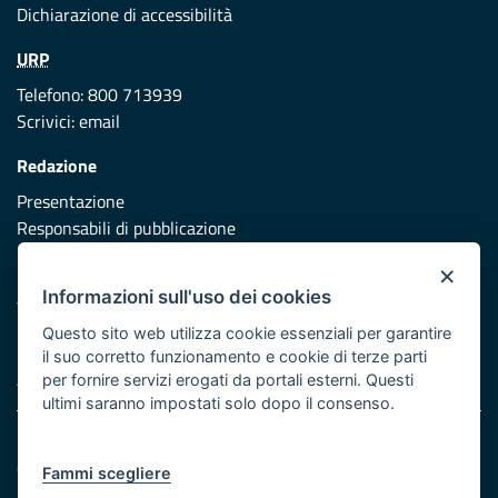
Dichiarazione di accessibilità
URP
Telefono: 800 713939
Scrivici:
email
Redazione
Presentazione
Responsabili di pubblicazione
×
Protezione civile
Informazioni sull'uso dei cookies
Vai al sito di Protezione Civile Puglia
Questo sito web utilizza cookie essenziali per garantire
Iniziativa finanziata con risorse del POR Puglia 2014/2020 -
il suo corretto funzionamento e cookie di terze parti
Asse XI
per fornire servizi erogati da portali esterni. Questi
ultimi saranno impostati solo dopo il consenso.
Note legali
Cookie e privacy
Fammi scegliere
Atti di notifica