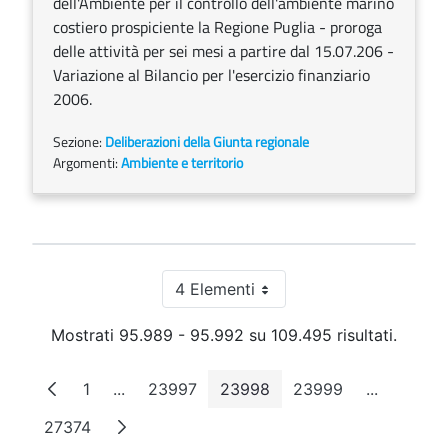
dell'Ambiente per il controllo dell'ambiente marino
costiero prospiciente la Regione Puglia - proroga
delle attività per sei mesi a partire dal 15.07.206 -
Variazione al Bilancio per l'esercizio finanziario
2006.
Sezione:
Deliberazioni della Giunta regionale
Argomenti:
Ambiente e territorio
4 Elementi
Per pagina
Mostrati 95.989 - 95.992 su 109.495 risultati.
1
...
23997
23998
23999
...
Pagina
Pagine intermedie
Pagina
Pagina
Pagina
Pagine in
27374
Pagina