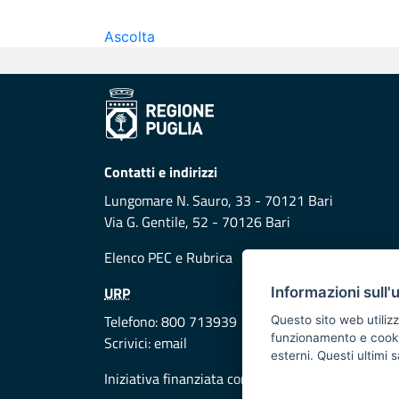
Ascolta
Contatti e indirizzi
Lungomare N. Sauro, 33 - 70121 Bari
Via G. Gentile, 52 - 70126 Bari
Elenco PEC
e
Rubrica
URP
Informazioni sull'
Telefono: 800 713939
Questo sito web utilizz
funzionamento e cookie 
Scrivici:
email
esterni. Questi ultimi
Iniziativa finanziata con risorse del POR Puglia