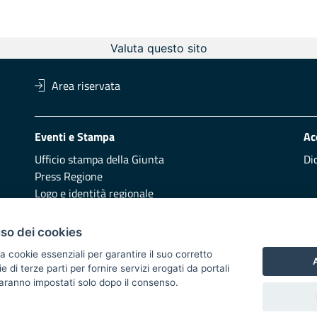
Valuta questo sito
Area riservata
Eventi e Stampa
Ac
Ufficio stampa della Giunta
Di
Press Regione
Logo e identità regionale
Redazione
Pr
uso dei cookies
Presentazione
Vai
a cookie essenziali per garantire il suo corretto
A
di terze parti per fornire servizi erogati da portali
Responsabili di pubblicazione
 saranno impostati solo dopo il consenso.
 2014/2020 - Asse XI