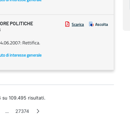
ORE POLITICHE
Scarica
Ascolta
8
4.06.2007: Rettifica.
uto di interesse generale
 su 109.495 risultati.
...
27374
ina
Pagine intermedie
Pagina