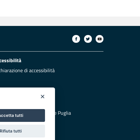
cessibilità
chiarazione di accessibilità
×
otezione civile
 al sito di Protezione Civile Puglia
ccetta tutti
Rifiuta tutti