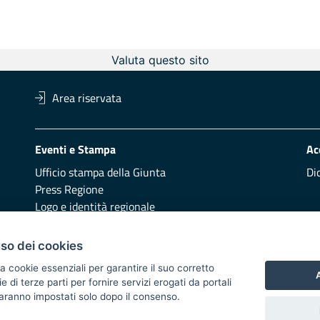
Valuta questo sito
Area riservata
Eventi e Stampa
Ac
Ufficio stampa della Giunta
Di
Press Regione
Logo e identità regionale
Redazione
Pr
uso dei cookies
Presentazione
Vai
a cookie essenziali per garantire il suo corretto
A
di terze parti per fornire servizi erogati da portali
Responsabili di pubblicazione
 saranno impostati solo dopo il consenso.
 2014/2020 - Asse XI