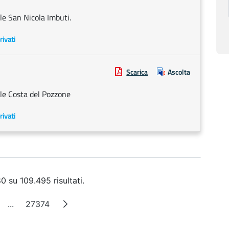
le San Nicola Imbuti.
rivati
Scarica
Ascolta
le Costa del Pozzone
rivati
0 su 109.495 risultati.
...
27374
ina
Pagine intermedie
Pagina