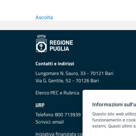
Ascolta
Contatti e indirizzi
Lungomare N. Sauro, 33 - 70121 Bari
Via G. Gentile, 52 - 70126 Bari
Elenco PEC
e
Rubrica
URP
Informazioni sull'
Telefono: 800 713939
Questo sito web utilizz
funzionamento e cookie 
Scrivici:
email
esterni. Questi ultimi
Iniziativa finanziata con risorse del POR Puglia