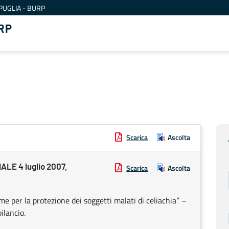
PUGLIA - BURP
RP
Scarica
Ascolta
E 4 luglio 2007,
Scarica
Ascolta
e per la protezione dei soggetti malati di celiachia” –
ilancio.