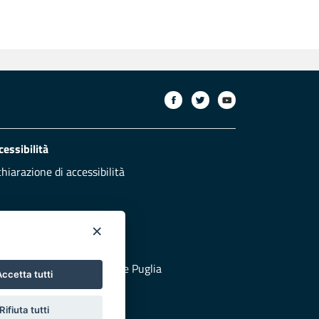
cessibilità
chiarazione di accessibilità
×
otezione civile
 al sito di Protezione Civile Puglia
ccetta tutti
Rifiuta tutti