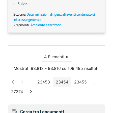
di Salve.
Sezione:
Determinazioni dirigenziali aventi contenuto di
interesse generale
Argomenti:
Ambiente e territorio
4 Elementi
Per pagina
Mostrati 93.813 - 93.816 su 109.495 risultati.
1
...
23453
23454
23455
...
Pagina
Pagine intermedie
Pagina
Pagina
Pagina
Pagine in
27374
Pagina
Cerca tra i documenti