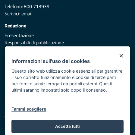
Telefono: 800 713939
Scrivici:
email
Redazione
Presentazione
Responsabili di pubblicazione
×
Protezione civile
Informazioni sull'uso dei cookies
Vai al sito di Protezione Civile Puglia
Questo sito web utilizza cookie essenziali per garantire
Iniziativa finanziata con risorse del POR Puglia 2014/2020 -
il suo corretto funzionamento e cookie di terze parti
Asse XI
per fornire servizi erogati da portali esterni. Questi
ultimi saranno impostati solo dopo il consenso.
Note legali
Cookie e privacy
Fammi scegliere
Atti di notifica
Feed RSS
Accetta tutti
Servizi Intranet