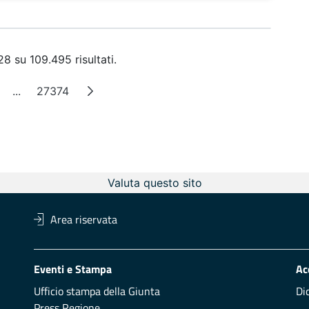
8 su 109.495 risultati.
...
27374
ina
Pagine intermedie
Pagina
Valuta questo sito
Area riservata
Eventi e Stampa
Ac
Ufficio stampa della Giunta
Di
Press Regione