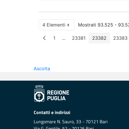
4 Elementi
Mostrati 93.525 - 93.52
Per pagina
1
...
23381
23382
23383
Pagina
Pagine intermedie
Pagina
Pagina
Pag
Ascolta
Contatti e indirizzi
Lungomare N. Sauro, 33 - 70121 Bari
Via G. Gentile, 52 - 70126 Bari