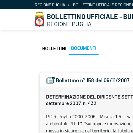
Navigazione
REGIONE PUGLIA
BOLLETTINO UFFICIALE REGIONE 
Salta al contenuto
BOLLETTINO UFFICIALE - BU
REGIONE PUGLIA
DOCUMENTI
BOLLETTINI
Bollettino n° 158 del 06/11/2007
DETERMINAZIONE DEL DIRIGENTE SETT
settembre 2007, n. 432
P.O.R. Puglia 2000-2006– Misura 1.6 – Salv
ambientali. PIT 10 “Sviluppo e innovazione
messa in sicurezza del territorio, la tutela 