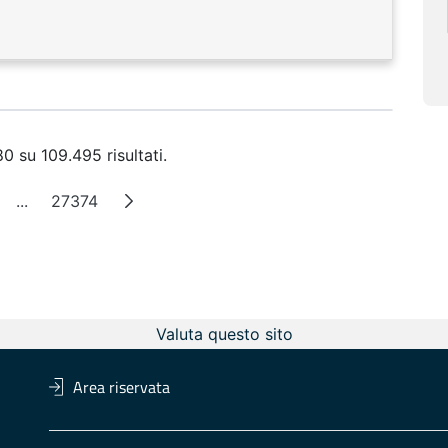
0 su 109.495 risultati.
...
27374
ina
Pagine intermedie
Pagina
Valuta questo sito
Area riservata