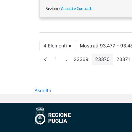
Sezione:
Appalti e Contratti
4 Elementi
Mostrati 93.477 - 93.48
Per pagina
1
...
23369
23370
23371
Pagina
Pagine intermedie
Pagina
Pagina
Pag
Ascolta