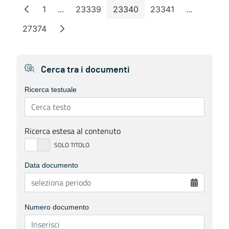
1
...
23339
23340
23341
...
Pagina
Pagine intermedie
Pagina
Pagina
Pagina
Pagine int
27374
Pagina
Cerca tra i documenti
Ricerca testuale
Ricerca estesa al contenuto
Data documento
Numero documento