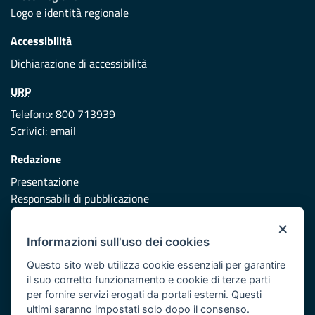
Logo e identità regionale
Accessibilità
Dichiarazione di accessibilità
URP
Telefono: 800 713939
Scrivici:
email
Redazione
Presentazione
Responsabili di pubblicazione
×
Protezione civile
Informazioni sull'uso dei cookies
Vai al sito di Protezione Civile Puglia
Questo sito web utilizza cookie essenziali per garantire
Iniziativa finanziata con risorse del POR Puglia 2014/2020 -
il suo corretto funzionamento e cookie di terze parti
Asse XI
per fornire servizi erogati da portali esterni. Questi
ultimi saranno impostati solo dopo il consenso.