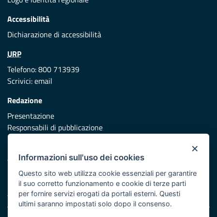
Accessibilità
Dichiarazione di accessibilità
URP
Telefono: 800 713939
Scrivici:
email
Redazione
Presentazione
Responsabili di pubblicazione
×
Protezione civile
Informazioni sull'uso dei cookies
Vai al sito di Protezione Civile Puglia
Questo sito web utilizza cookie essenziali per garantire
Iniziativa finanziata con risorse del POR Puglia 2014/2020 -
il suo corretto funzionamento e cookie di terze parti
Asse XI
per fornire servizi erogati da portali esterni. Questi
ultimi saranno impostati solo dopo il consenso.