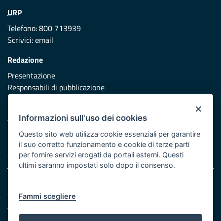
URP
Telefono: 800 713939
Scrivici:
email
Redazione
Presentazione
Responsabili di pubblicazione
×
Protezione civile
Informazioni sull'uso dei cookies
Vai al sito di Protezione Civile Puglia
Questo sito web utilizza cookie essenziali per garantire
Iniziativa finanziata con risorse del POR Puglia 2014/2020 -
il suo corretto funzionamento e cookie di terze parti
Asse XI
per fornire servizi erogati da portali esterni. Questi
ultimi saranno impostati solo dopo il consenso.
Note legali
Cookie e privacy
Fammi scegliere
Atti di notifica
Feed RSS