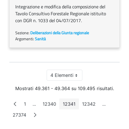
Integrazione e modifica della composizione del
Tavolo Consultivo Forestale Regionale istituito
con DGR n. 1033 del 04/07/2017.
Sezione:
Deliberazioni della Giunta regionale
Argomenti:
Sanità
4 Elementi
Per pagina
Mostrati 49.361 - 49.364 su 109.495 risultati.
1
...
12340
12341
12342
...
Pagina
Pagine intermedie
Pagina
Pagina
Pagina
Pagine inte
27374
Pagina