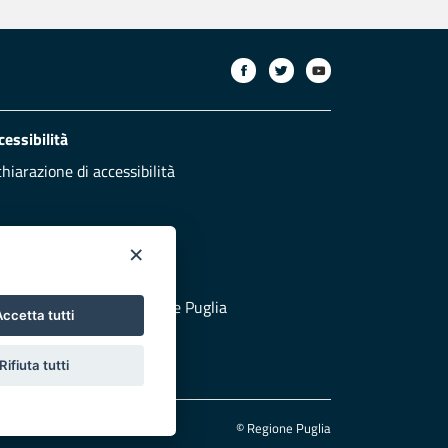
cessibilità
chiarazione di accessibilità
×
otezione civile
 al sito di Protezione Civile Puglia
ccetta tutti
Rifiuta tutti
© Regione Puglia