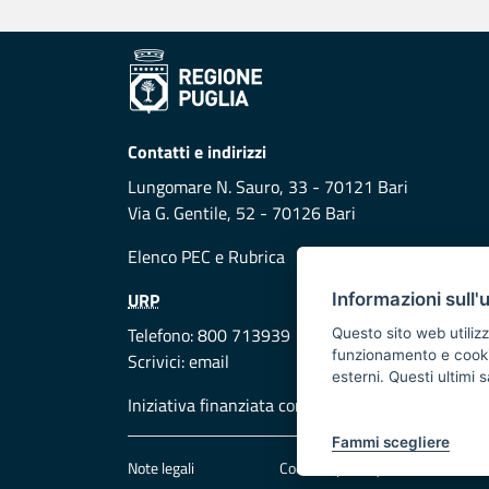
Contatti e indirizzi
Lungomare N. Sauro, 33 - 70121 Bari
Via G. Gentile, 52 - 70126 Bari
Elenco PEC
e
Rubrica
URP
Informazioni sull'
Telefono: 800 713939
Questo sito web utilizz
funzionamento e cookie 
Scrivici:
email
esterni. Questi ultimi
Iniziativa finanziata con risorse del POR Puglia
Fammi scegliere
Note legali
Cookie e privacy
Att