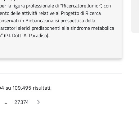
per la figura professionale di “Ricercatore Junior”, con
nto delle attività relative al Progetto di Ricerca
conservati in Biobanca:analisi prospettica della
omarcatori sierici predisponenti alla sindrome metabolica
 (P.I. Dott. A. Paradiso).
4 su 109.495 risultati.
...
27374
ina
Pagine intermedie
Pagina