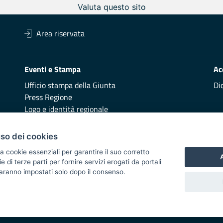
Valuta questo sito
Area riservata
Eventi e Stampa
Ac
Ufficio stampa della Giunta
Di
Press Regione
Logo e identità regionale
Redazione
Pr
uso dei cookies
Presentazione
Vai
a cookie essenziali per garantire il suo corretto
A
di terze parti per fornire servizi erogati da portali
Responsabili di pubblicazione
 saranno impostati solo dopo il consenso.
 2014/2020 - Asse XI
i di notifica
Feed RSS
Servizi Intranet