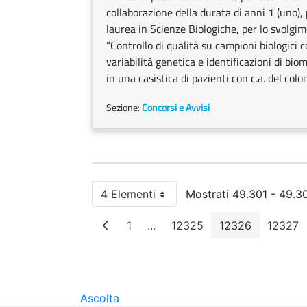
collaborazione della durata di anni 1 (uno), 
laurea in Scienze Biologiche, per lo svolgime
“Controllo di qualità su campioni biologici 
variabilità genetica e identificazioni di bi
in una casistica di pazienti con c.a. del colon”
Sezione:
Concorsi e Avvisi
4 Elementi
Mostrati 49.301 - 49.30
Per pagina
1
...
12325
12326
12327
Pagina
Pagine intermedie
Pagina
Pagina
Pag
Ascolta