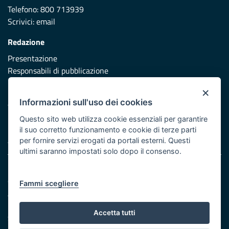
Telefono: 800 713939
Scrivici:
email
Redazione
Presentazione
Responsabili di pubblicazione
×
Protezione civile
Informazioni sull'uso dei cookies
Vai al sito di Protezione Civile Puglia
Questo sito web utilizza cookie essenziali per garantire
Iniziativa finanziata con risorse del POR Puglia 2014/2020 -
il suo corretto funzionamento e cookie di terze parti
Asse XI
per fornire servizi erogati da portali esterni. Questi
ultimi saranno impostati solo dopo il consenso.
Note legali
Cookie e privacy
Fammi scegliere
Atti di notifica
Feed RSS
Accetta tutti
Servizi Intranet