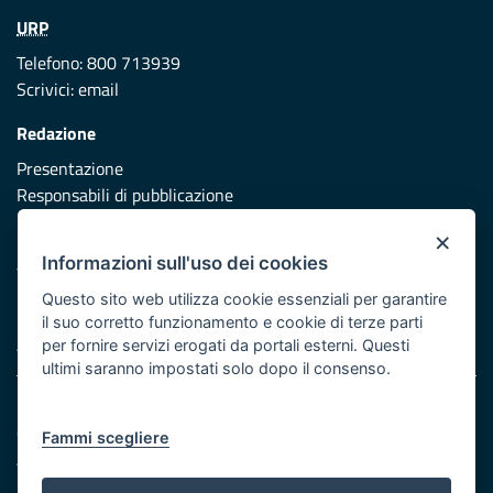
URP
Telefono: 800 713939
Scrivici:
email
Redazione
Presentazione
Responsabili di pubblicazione
×
Protezione civile
Informazioni sull'uso dei cookies
Vai al sito di Protezione Civile Puglia
Questo sito web utilizza cookie essenziali per garantire
Iniziativa finanziata con risorse del POR Puglia 2014/2020 -
il suo corretto funzionamento e cookie di terze parti
Asse XI
per fornire servizi erogati da portali esterni. Questi
ultimi saranno impostati solo dopo il consenso.
Note legali
Cookie e privacy
Fammi scegliere
Atti di notifica
Feed RSS