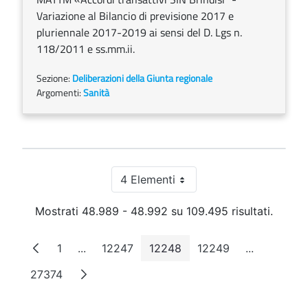
Variazione al Bilancio di previsione 2017 e
pluriennale 2017-2019 ai sensi del D. Lgs n.
118/2011 e ss.mm.ii.
Sezione:
Deliberazioni della Giunta regionale
Argomenti:
Sanità
4 Elementi
Per pagina
Mostrati 48.989 - 48.992 su 109.495 risultati.
1
...
12247
12248
12249
...
Pagina
Pagine intermedie
Pagina
Pagina
Pagina
Pagine int
27374
Pagina