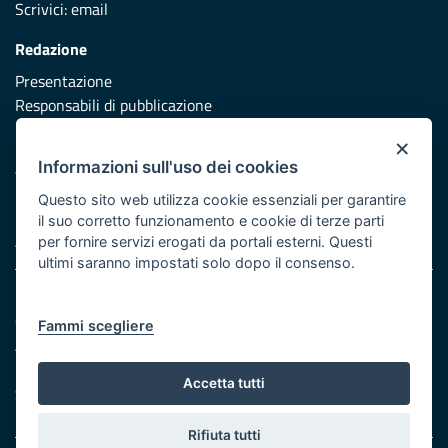
Scrivici:
email
Redazione
Presentazione
Responsabili di pubblicazione
×
Protezione civile
Informazioni sull'uso dei cookies
Vai al sito di Protezione Civile Puglia
Questo sito web utilizza cookie essenziali per garantire
Iniziativa finanziata con risorse del POR Puglia 2014/2020 -
il suo corretto funzionamento e cookie di terze parti
Asse XI
per fornire servizi erogati da portali esterni. Questi
ultimi saranno impostati solo dopo il consenso.
Note legali
Cookie e privacy
Fammi scegliere
Atti di notifica
Feed RSS
Accetta tutti
Servizi Intranet
Rifiuta tutti