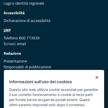
Logo e identità regionale
Accessibilità
Dichiarazione di accessibilità
URP
Telefono: 800 713939
Scrivici:
email
Redazione
Presentazione
Responsabili di pubblicazione
×
Protezione civile
Informazioni sull'uso dei cookies
Vai al sito di Protezione Civile Puglia
Questo sito web utilizza cookie essenziali per garantire
Iniziativa finanziata con risorse del POR Puglia 2014/2020 -
il suo corretto funzionamento e cookie di terze parti
Asse XI
per fornire servizi erogati da portali esterni. Questi
ultimi saranno impostati solo dopo il consenso.