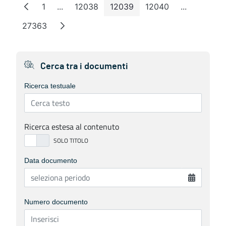
1
...
12038
12039
12040
...
Pagina
Pagine intermedie
Pagina
Pagina
Pagina
Pagine int
27363
Pagina
Cerca tra i documenti
Ricerca testuale
Ricerca estesa al contenuto
Data documento
Numero documento