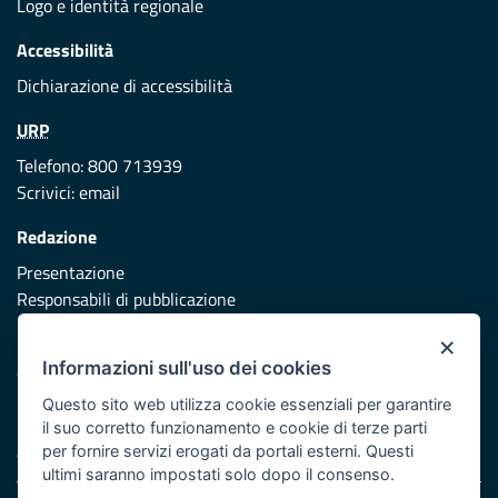
Logo e identità regionale
Accessibilità
Dichiarazione di accessibilità
URP
Telefono: 800 713939
Scrivici:
email
Redazione
Presentazione
Responsabili di pubblicazione
×
Protezione civile
Informazioni sull'uso dei cookies
Vai al sito di Protezione Civile Puglia
Questo sito web utilizza cookie essenziali per garantire
Iniziativa finanziata con risorse del POR Puglia 2014/2020 -
il suo corretto funzionamento e cookie di terze parti
Asse XI
per fornire servizi erogati da portali esterni. Questi
ultimi saranno impostati solo dopo il consenso.